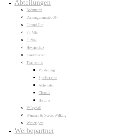
Abteilungen
Badminton
Damengymnastik 60+
Fit und Fun
Fit-Mix
Fußball
Hexenschuß
Kinderturnen
Tischtennis
Vorstellung
Spielberichte
Aktivitäten
Chronik
Historie
Volleyball
Wandern & Nordic Walking
Wintersport
Werbepartner