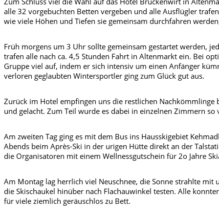
Zum Schluss viel die Wahl auf das Hotel Brückenwirt in Altenma
alle 32 vorgebuchten Betten vergeben und alle Ausflügler traf
wie viele Höhen und Tiefen sie gemeinsam durchfahren werden, 
Früh morgens um 3 Uhr sollte gemeinsam gestartet werden, jedoc
trafen alle nach ca. 4,5 Stunden Fahrt in Altenmarkt ein. Bei o
Gruppe viel auf, indem er sich intensiv um einen Anfänger kümm
verloren geglaubten Wintersportler ging zum Glück gut aus.
Zurück im Hotel empfingen uns die restlichen Nachkömmlinge
und gelacht. Zum Teil wurde es dabei in einzelnen Zimmern so 
Am zweiten Tag ging es mit dem Bus ins Hausskigebiet Kehmadhö
Abends beim Après-Ski in der urigen Hütte direkt an der Talst
die Organisatoren mit einem Wellnessgutschein für 2o Jahre Ski
Am Montag lag herrlich viel Neuschnee, die Sonne strahlte mi
die Skischaukel hinüber nach Flachauwinkel testen. Alle konn
für viele ziemlich geräuschlos zu Bett.