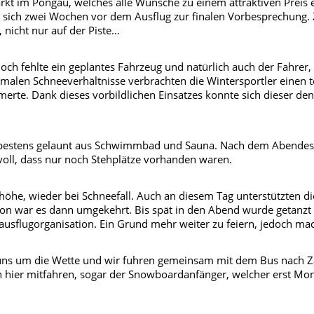
rkt im Pongau, welches alle Wünsche zu einem attraktiven Preis er
en sich zwei Wochen vor dem Ausflug zur finalen Vorbesprechung.
nicht nur auf der Piste…
h fehlte ein geplantes Fahrzeug und natürlich auch der Fahrer, d
ptimalen Schneeverhältnisse verbrachten die Wintersportler einen 
erte. Dank dieses vorbildlichen Einsatzes konnte sich dieser den
 bestens gelaunt aus Schwimmbad und Sauna. Nach dem Abendes
voll, dass nur noch Stehplätze vorhanden waren.
he, wieder bei Schneefall. Auch an diesem Tag unterstützten di
ation war es dann umgekehrt. Bis spät in den Abend wurde getanz
ausflugorganisation. Ein Grund mehr weiter zu feiern, jedoch ma
t uns um die Wette und wir fuhren gemeinsam mit dem Bus nach 
ten hier mitfahren, sogar der Snowboardanfänger, welcher erst 