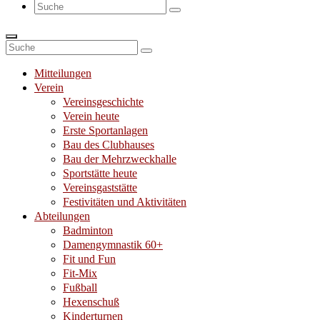
Suche
nach:
Suche
nach:
Mitteilungen
Verein
Vereinsgeschichte
Verein heute
Erste Sportanlagen
Bau des Clubhauses
Bau der Mehrzweckhalle
Sportstätte heute
Vereinsgaststätte
Festivitäten und Aktivitäten
Abteilungen
Badminton
Damengymnastik 60+
Fit und Fun
Fit-Mix
Fußball
Hexenschuß
Kinderturnen