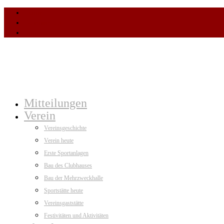
Home
Datenschutz
Impressum
Mitteilungen
Verein
Vereinsgeschichte
Verein heute
Erste Sportanlagen
Bau des Clubhauses
Bau der Mehrzweckhalle
Sportstätte heute
Vereinsgaststätte
Festivitäten und Aktivitäten