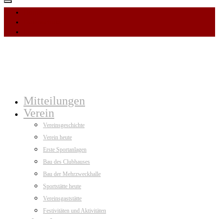
Home
Datenschutz
Impressum
Mitteilungen
Verein
Vereinsgeschichte
Verein heute
Erste Sportanlagen
Bau des Clubhauses
Bau der Mehrzweckhalle
Sportstätte heute
Vereinsgaststätte
Festivitäten und Aktivitäten