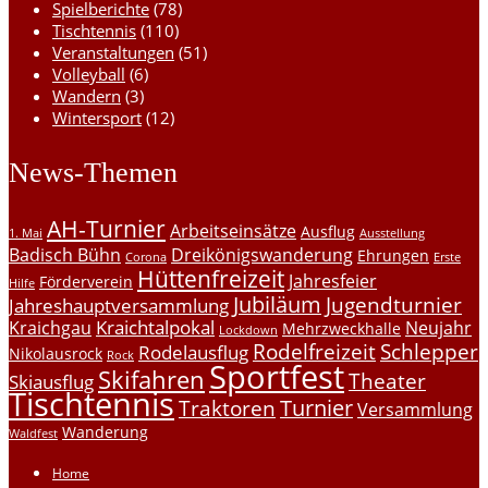
Spielberichte
(78)
Tischtennis
(110)
Veranstaltungen
(51)
Volleyball
(6)
Wandern
(3)
Wintersport
(12)
News-Themen
AH-Turnier
Arbeitseinsätze
Ausflug
1. Mai
Ausstellung
Badisch Bühn
Dreikönigswanderung
Ehrungen
Corona
Erste
Hüttenfreizeit
Jahresfeier
Förderverein
Hilfe
Jubiläum
Jugendturnier
Jahreshauptversammlung
Kraichtalpokal
Kraichgau
Neujahr
Mehrzweckhalle
Lockdown
Rodelfreizeit
Schlepper
Rodelausflug
Nikolausrock
Rock
Sportfest
Skifahren
Theater
Skiausflug
Tischtennis
Turnier
Traktoren
Versammlung
Wanderung
Waldfest
Home