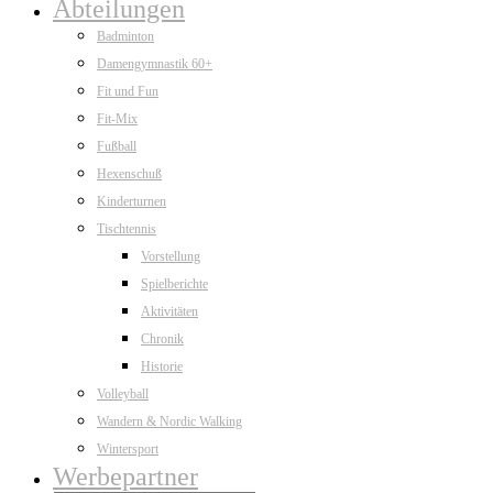
Abteilungen
Badminton
Damengymnastik 60+
Fit und Fun
Fit-Mix
Fußball
Hexenschuß
Kinderturnen
Tischtennis
Vorstellung
Spielberichte
Aktivitäten
Chronik
Historie
Volleyball
Wandern & Nordic Walking
Wintersport
Werbepartner