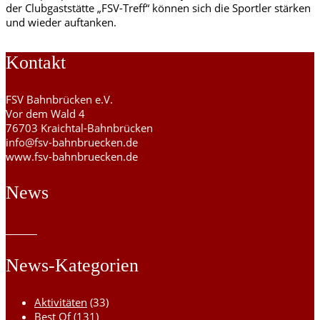
der Clubgaststätte „FSV-Treff“ können sich die Sportler stärken
und wieder auftanken.
Kontakt
FSV Bahnbrücken e.V.
Vor dem Wald 4
76703 Kraichtal-Bahnbrücken
info@fsv-bahnbruecken.de
www.fsv-bahnbruecken.de
News
News-Kategorien
Aktivitäten
(33)
Best Of
(131)