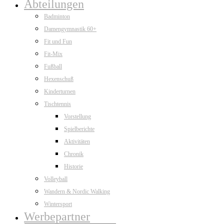
Abteilungen
Badminton
Damengymnastik 60+
Fit und Fun
Fit-Mix
Fußball
Hexenschuß
Kinderturnen
Tischtennis
Vorstellung
Spielberichte
Aktivitäten
Chronik
Historie
Volleyball
Wandern & Nordic Walking
Wintersport
Werbepartner