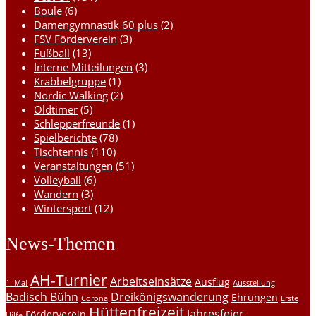
Boule
(6)
Damengymnastik 60 plus
(2)
FSV Förderverein
(3)
Fußball
(13)
Interne Mitteilungen
(3)
Krabbelgruppe
(1)
Nordic Walking
(2)
Oldtimer
(5)
Schlepperfreunde
(1)
Spielberichte
(78)
Tischtennis
(110)
Veranstaltungen
(51)
Volleyball
(6)
Wandern
(3)
Wintersport
(12)
News-Themen
AH-Turnier
Arbeitseinsätze
Ausflug
1. Mai
Ausstellung
Badisch Bühn
Dreikönigswanderung
Ehrungen
Corona
Erste
Hüttenfreizeit
Jahresfeier
Förderverein
Hilfe