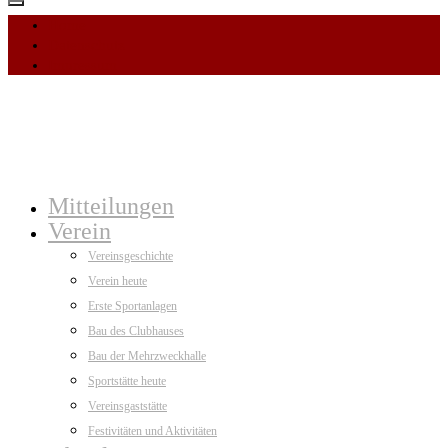
Home
Datenschutz
Impressum
Mitteilungen
Verein
Vereinsgeschichte
Verein heute
Erste Sportanlagen
Bau des Clubhauses
Bau der Mehrzweckhalle
Sportstätte heute
Vereinsgaststätte
Festivitäten und Aktivitäten