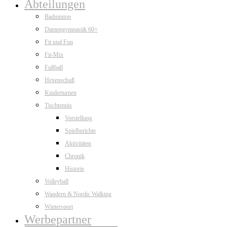
Abteilungen
Badminton
Damengymnastik 60+
Fit und Fun
Fit-Mix
Fußball
Hexenschuß
Kinderturnen
Tischtennis
Vorstellung
Spielberichte
Aktivitäten
Chronik
Historie
Volleyball
Wandern & Nordic Walking
Wintersport
Werbepartner