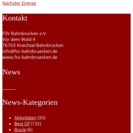
Nächster Eintrag
Kontakt
FSV Bahnbrücken e.V.
Vor dem Wald 4
76703 Kraichtal-Bahnbrücken
info@fsv-bahnbruecken.de
www.fsv-bahnbruecken.de
News
News-Kategorien
Aktivitäten
(33)
Best Of
(132)
Boule
(6)