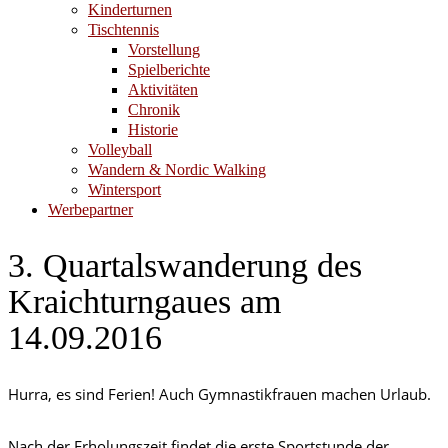
Kinderturnen
Tischtennis
Vorstellung
Spielberichte
Aktivitäten
Chronik
Historie
Volleyball
Wandern & Nordic Walking
Wintersport
Werbepartner
3. Quartalswanderung des
Kraichturngaues am
14.09.2016
Hurra, es sind Ferien! Auch Gymnastikfrauen machen Urlaub.
Nach der Erholungszeit findet die erste Sportstunde der