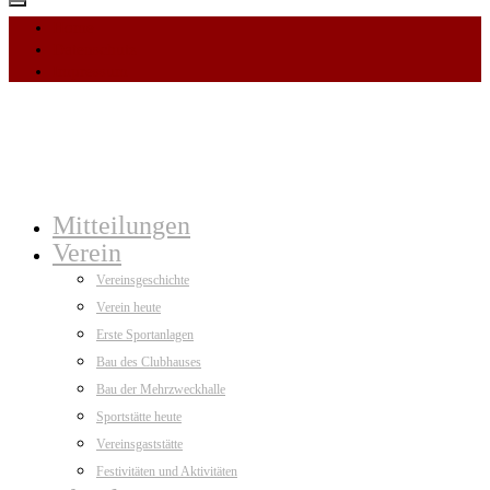
Home
Datenschutz
Impressum
Mitteilungen
Verein
Vereinsgeschichte
Verein heute
Erste Sportanlagen
Bau des Clubhauses
Bau der Mehrzweckhalle
Sportstätte heute
Vereinsgaststätte
Festivitäten und Aktivitäten