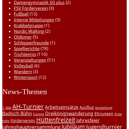
Damengymnastik 60 plus
(2)
FSV Förderverein
(3)
Fußball
(13)
Interne Mitteilungen
(3)
Krabbelgruppe
(1)
Nordic Walking
(2)
Oldtimer
(5)
Schlepperfreunde
(1)
Spielberichte
(78)
Tischtennis
(110)
Veranstaltungen
(51)
Volleyball
(6)
Wandern
(3)
Wintersport
(12)
News-Themen
AH-Turnier
Arbeitseinsätze
Ausflug
1. Mai
Ausstellung
Badisch Bühn
Dreikönigswanderung
Ehrungen
Corona
Erste
Hüttenfreizeit
Jahresfeier
Förderverein
Hilfe
Jubiläum
Jugendturnier
Jahreshauptversammlung