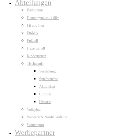
Abteilungen
Badminton
Damengymnastik 60+
Fit und Fun
Fit-Mix
Fußball
Hexenschuß
Kinderturnen
Tischtennis
Vorstellung
Spielberichte
Aktivitäten
Chronik
Historie
Volleyball
Wandern & Nordic Walking
Wintersport
Werbepartner