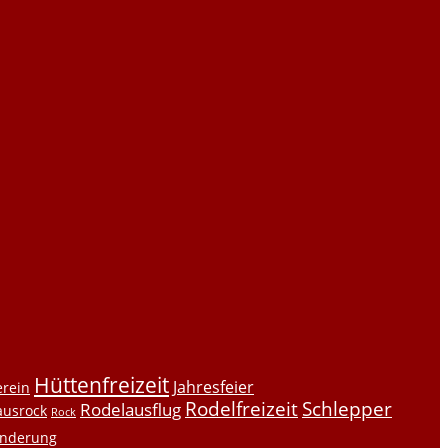
Hüttenfreizeit
Jahresfeier
erein
Rodelfreizeit
Schlepper
Rodelausflug
ausrock
Rock
nderung