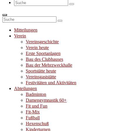
Suche
nach:
Suche
nach:
Mitteilungen
Verein
Vereinsgeschichte
Verein heute
Erste Sportanlagen
Bau des Clubhauses
Bau der Mehrzweckhalle
Sportstätte heute
Vereinsgaststätte
Festivitäten und Aktivitäten
Abteilungen
Badminton
Damengymnastik 60+
Fit und Fun
Fit-Mix
Fußball
Hexenschuß
Kinderturnen