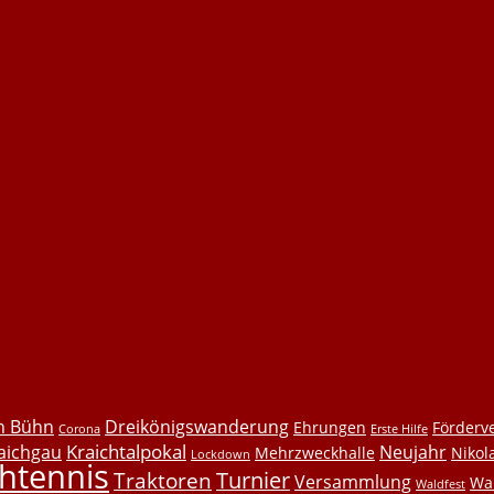
h Bühn
Dreikönigswanderung
Ehrungen
Förderv
Corona
Erste Hilfe
Kraichtalpokal
aichgau
Neujahr
Mehrzweckhalle
Nikol
Lockdown
chtennis
Turnier
Traktoren
Versammlung
Wa
Waldfest