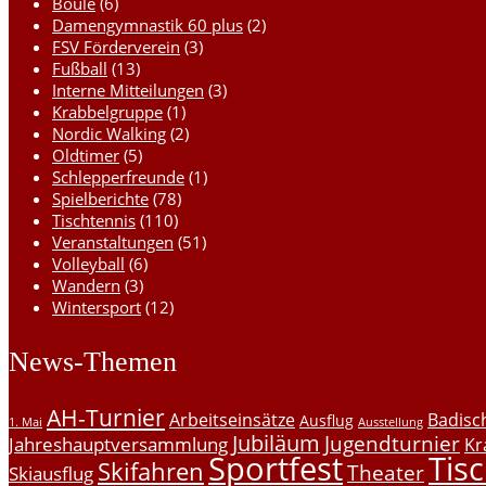
Boule
(6)
Damengymnastik 60 plus
(2)
FSV Förderverein
(3)
Fußball
(13)
Interne Mitteilungen
(3)
Krabbelgruppe
(1)
Nordic Walking
(2)
Oldtimer
(5)
Schlepperfreunde
(1)
Spielberichte
(78)
Tischtennis
(110)
Veranstaltungen
(51)
Volleyball
(6)
Wandern
(3)
Wintersport
(12)
News-Themen
AH-Turnier
Arbeitseinsätze
Badisc
Ausflug
1. Mai
Ausstellung
Jubiläum
Jugendturnier
Jahreshauptversammlung
Kr
Sportfest
Tis
Skifahren
Theater
Skiausflug