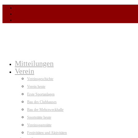
Home
Datenschutz
Impressum
Mitteilungen
Verein
Vereinsgeschichte
Verein heute
Erste Sportanlagen
Bau des Clubhauses
Bau der Mehrzweckhalle
Sportstätte heute
Vereinsgaststätte
Festivitäten und Aktivitäten