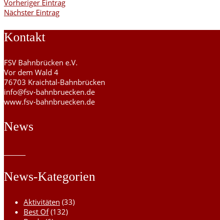
Vorheriger Eintrag
Nächster Eintrag
Kontakt
FSV Bahnbrücken e.V.
Vor dem Wald 4
76703 Kraichtal-Bahnbrücken
info@fsv-bahnbruecken.de
www.fsv-bahnbruecken.de
News
News-Kategorien
Aktivitäten
(33)
Best Of
(132)