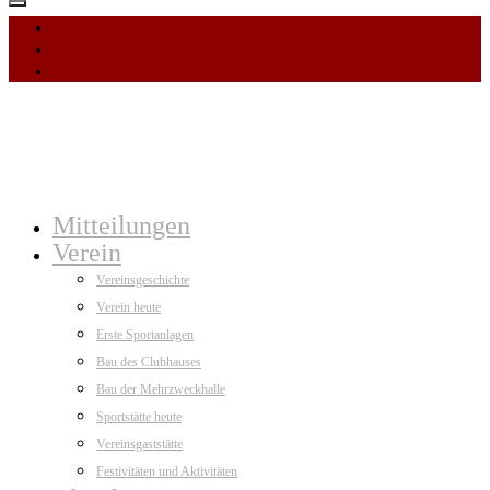
Home
Datenschutz
Impressum
Mitteilungen
Verein
Vereinsgeschichte
Verein heute
Erste Sportanlagen
Bau des Clubhauses
Bau der Mehrzweckhalle
Sportstätte heute
Vereinsgaststätte
Festivitäten und Aktivitäten