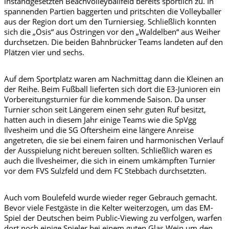
instandgesetzten Beachvolleyballfeld bereits sportlich zu. In
spannenden Partien baggerten und pritschten die Volleyballer
aus der Region dort um den Turniersieg. Schließlich konnten
sich die „Ösis“ aus Östringen vor den „Waldelben“ aus Weiher
durchsetzen. Die beiden Bahnbrücker Teams landeten auf den
Plätzen vier und sechs.
Auf dem Sportplatz waren am Nachmittag dann die Kleinen an
der Reihe. Beim Fußball lieferten sich dort die E3-Junioren ein
Vorbereitungsturnier für die kommende Saison. Da unser
Turnier schon seit Längerem einen sehr guten Ruf besitzt,
hatten auch in diesem Jahr einige Teams wie die SpVgg
Ilvesheim und die SG Oftersheim eine längere Anreise
angetreten, die sie bei einem fairen und harmonischen Verlauf
der Ausspielung nicht bereuen sollten. Schließlich waren es
auch die Ilvesheimer, die sich in einem umkämpften Turnier
vor dem FVS Sulzfeld und dem FC Stebbach durchsetzten.
Auch vom Boulefeld wurde wieder reger Gebrauch gemacht.
Bevor viele Festgäste in die Kelter weiterzogen, um das EM-
Spiel der Deutschen beim Public-Viewing zu verfolgen, warfen
dort noch einige Spieler bei einem guten Glas Wein um den