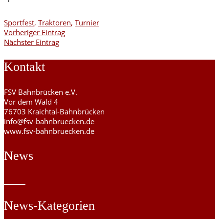
Sportfest
,
Traktoren
,
Turnier
Vorheriger Eintrag
Nächster Eintrag
Kontakt
FSV Bahnbrücken e.V.
Vor dem Wald 4
76703 Kraichtal-Bahnbrücken
info@fsv-bahnbruecken.de
www.fsv-bahnbruecken.de
News
News-Kategorien