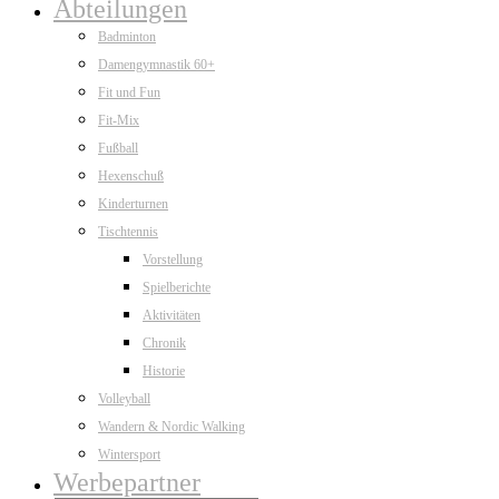
Abteilungen
Badminton
Damengymnastik 60+
Fit und Fun
Fit-Mix
Fußball
Hexenschuß
Kinderturnen
Tischtennis
Vorstellung
Spielberichte
Aktivitäten
Chronik
Historie
Volleyball
Wandern & Nordic Walking
Wintersport
Werbepartner