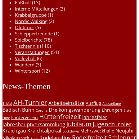
Fußball
(13)
Interne Mitteilungen
(3)
Krabbelgruppe
(1)
Nordic Walking
(2)
Oldtimer
(5)
Schlepperfreunde
(1)
Spielberichte
(78)
Tischtennis
(110)
Veranstaltungen
(51)
Volleyball
(6)
Wandern
(3)
Wintersport
(12)
News-Themen
AH-Turnier
Arbeitseinsätze
Ausflug
1. Mai
Ausstellung
Badisch Bühn
Dreikönigswanderung
Ehrungen
Corona
Erste
Hüttenfreizeit
Jahresfeier
Förderverein
Hilfe
Jubiläum
Jugendturnier
Jahreshauptversammlung
Kraichtalpokal
Kraichgau
Neujahr
Mehrzweckhalle
Lockdown
Rodelfreizeit
Schlepper
Rodelausflug
Nikolausrock
Rock