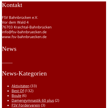
Kontakt
FSV Bahnbrücken e.V.
Vor dem Wald 4
76703 Kraichtal-Bahnbrücken
info@fsv-bahnbruecken.de
www.fsv-bahnbruecken.de
News
News-Kategorien
Aktivitäten
(33)
Best Of
(132)
Boule
(6)
Damengymnastik 60 plus
(2)
FSV Förderverein
(3)