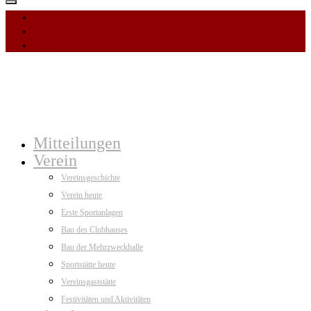
Home
Datenschutz
Impressum
Mitteilungen
Verein
Vereinsgeschichte
Verein heute
Erste Sportanlagen
Bau des Clubhauses
Bau der Mehrzweckhalle
Sportstätte heute
Vereinsgaststätte
Festivitäten und Aktivitäten