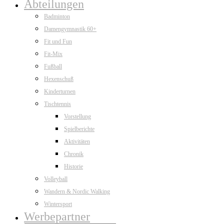
Abteilungen
Badminton
Damengymnastik 60+
Fit und Fun
Fit-Mix
Fußball
Hexenschuß
Kinderturnen
Tischtennis
Vorstellung
Spielberichte
Aktivitäten
Chronik
Historie
Volleyball
Wandern & Nordic Walking
Wintersport
Werbepartner