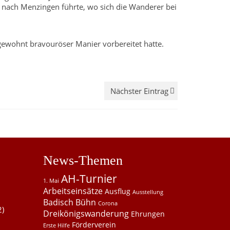
 nach Menzingen führte, wo sich die Wanderer bei
gewohnt bravouröser Manier vorbereitet hatte.
Nächster Eintrag
News-Themen
AH-Turnier
1. Mai
Arbeitseinsätze
Ausflug
Ausstellung
Badisch Bühn
Corona
2)
Dreikönigswanderung
Ehrungen
Förderverein
Erste Hilfe