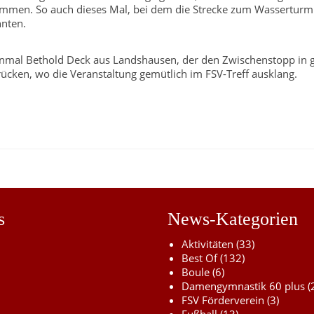
ommen. So auch dieses Mal, bei dem die Strecke zum Wasserturm
nnten.
 einmal Bethold Deck aus Landshausen, der den Zwischenstopp in 
ücken, wo die Veranstaltung gemütlich im FSV-Treff ausklang.
s
News-Kategorien
Aktivitäten
(33)
Best Of
(132)
Boule
(6)
Damengymnastik 60 plus
(
FSV Förderverein
(3)