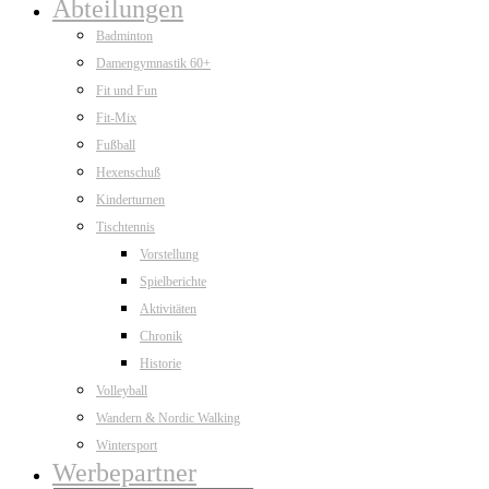
Abteilungen
Badminton
Damengymnastik 60+
Fit und Fun
Fit-Mix
Fußball
Hexenschuß
Kinderturnen
Tischtennis
Vorstellung
Spielberichte
Aktivitäten
Chronik
Historie
Volleyball
Wandern & Nordic Walking
Wintersport
Werbepartner