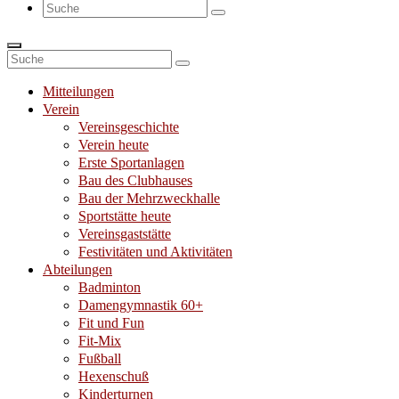
Suche
nach:
Suche
nach:
Mitteilungen
Verein
Vereinsgeschichte
Verein heute
Erste Sportanlagen
Bau des Clubhauses
Bau der Mehrzweckhalle
Sportstätte heute
Vereinsgaststätte
Festivitäten und Aktivitäten
Abteilungen
Badminton
Damengymnastik 60+
Fit und Fun
Fit-Mix
Fußball
Hexenschuß
Kinderturnen