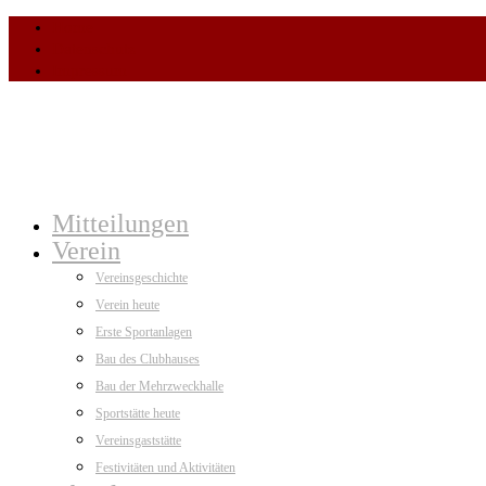
Home
Datenschutz
Impressum
Mitteilungen
Verein
Vereinsgeschichte
Verein heute
Erste Sportanlagen
Bau des Clubhauses
Bau der Mehrzweckhalle
Sportstätte heute
Vereinsgaststätte
Festivitäten und Aktivitäten